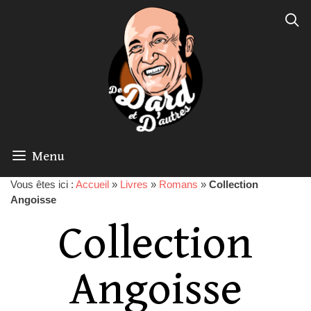
Menu
Vous êtes ici :
Accueil
»
Livres
»
Romans
»
Collection
Angoisse
Collection
Angoisse