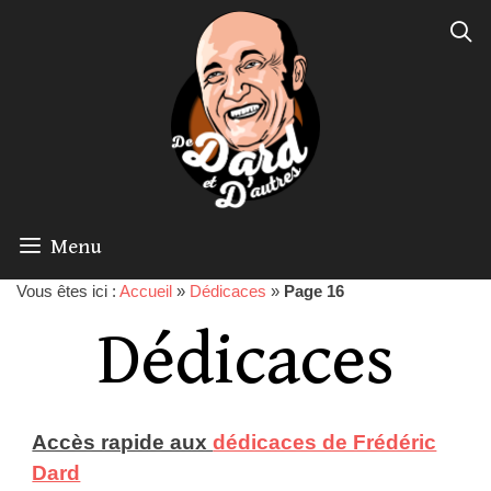
Menu
Vous êtes ici :
Accueil
»
Dédicaces
»
Page 16
Dédicaces
Accès rapide aux
dédicaces de Frédéric
Dard