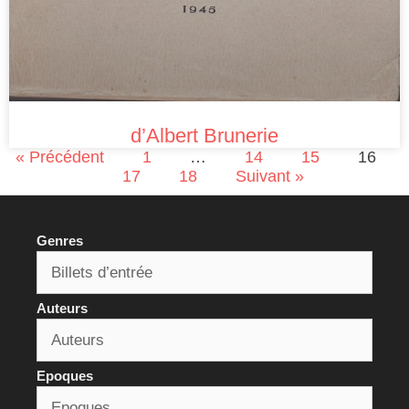
d’Albert Brunerie
« Précédent
1
…
14
15
16
17
18
Suivant »
Genres
Auteurs
Epoques