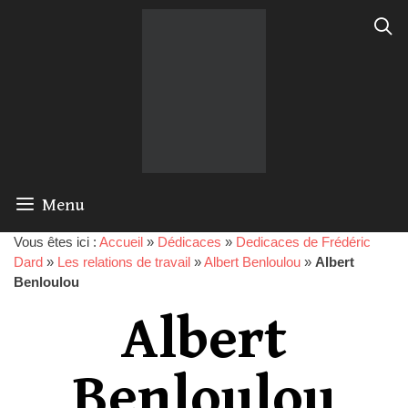
Menu
Vous êtes ici :
Accueil
»
Dédicaces
»
Dedicaces de Frédéric
Dard
»
Les relations de travail
»
Albert Benloulou
»
Albert
Benloulou
Albert
Benloulou