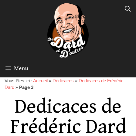
Menu
Vous êtes ici :
Accueil
»
Dédicaces
»
Dedicaces de Frédéric
Dard
»
Page 3
Dedicaces de
Frédéric Dard