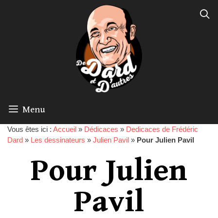
Menu
Vous êtes ici :
Accueil
»
Dédicaces
»
Dedicaces de Frédéric
Dard
»
Les dessinateurs
»
Julien Pavil
»
Pour Julien Pavil
Pour Julien
Pavil