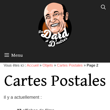
Menu
Vous êtes ici :
Accueil
»
Objets
»
Cartes Postales
»
Page 2
Cartes Postales
Il y a actuellement :