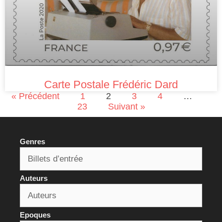
Carte Postale Frédéric Dard
« Précédent
1
2
3
4
…
23
Suivant »
Genres
Auteurs
Epoques