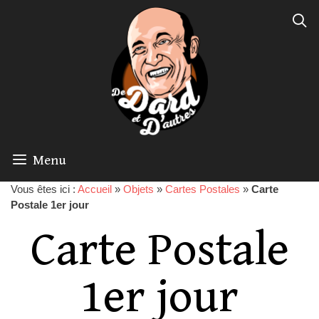
Menu
Vous êtes ici :
Accueil
»
Objets
»
Cartes Postales
»
Carte
Postale 1er jour
Carte Postale
1er jour