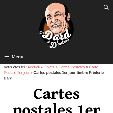
Menu
Vous êtes ici :
Accueil
»
Objets
»
Cartes Postales
»
Carte
Postale 1er jour
»
Cartes postales 1er jour timbre Frédéric
Dard
Cartes
postales 1er