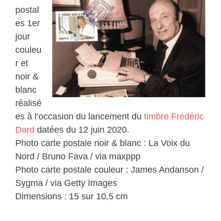
postal
es 1er
jour
couleu
r et
noir &
blanc
réalisé
es à l’occasion du lancement du
timbre Frédéric
Dard
datées du 12 juin 2020.
Photo carte postale noir & blanc : La Voix du
Nord / Bruno Fava / via maxppp
Photo carte postale couleur : James Andanson /
Sygma / via Getty Images
Dimensions : 15 sur 10,5 cm