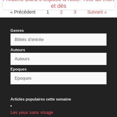
et dés
« Précédent
1
2
3
Suivant »
Genres
Auteurs
Epoques
Articles populaires cette semaine
Les yeux sans visage