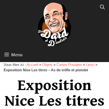
Menu
Vous êtes ici :
Accueil
»
Objets
»
Cartes Postales
»
Lenzi
»
Exposition Nice Les titres – As de trèfle et pistolet
Exposition
Nice Les titres