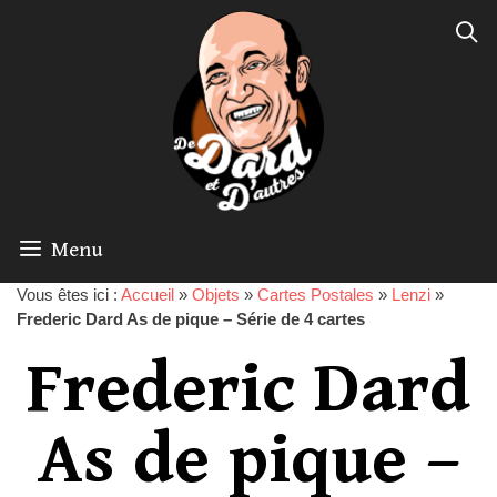
Menu
Vous êtes ici :
Accueil
»
Objets
»
Cartes Postales
»
Lenzi
»
Frederic Dard As de pique – Série de 4 cartes
Frederic Dard
As de pique –