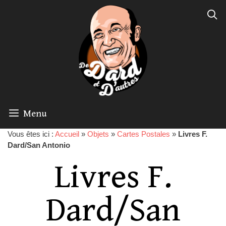
Menu
Vous êtes ici :
Accueil
»
Objets
»
Cartes Postales
»
Livres F.
Dard/San Antonio
Livres F.
Dard/San