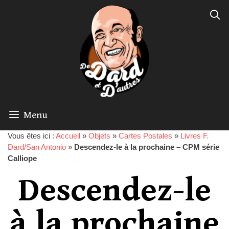
Menu
Vous êtes ici :
Accueil
»
Objets
»
Cartes Postales
»
Livres F.
Dard/San Antonio
»
Descendez-le à la prochaine – CPM série
Calliope
Descendez-le
à la prochaine