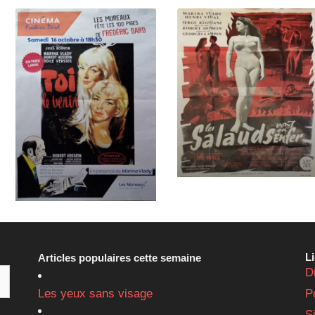
L
Articles populaires cette semaine
D
Les yeux sans visage
P
S