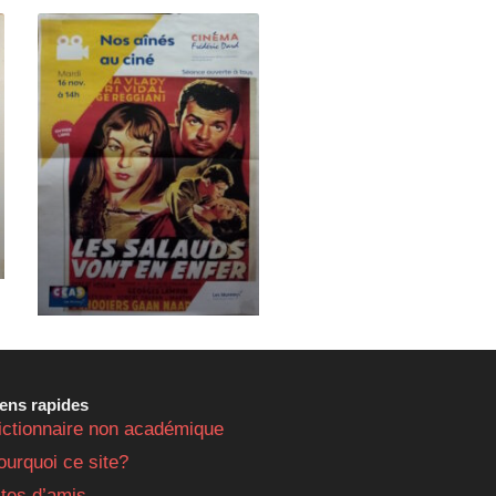
iens rapides
ictionnaire non académique
ourquoi ce site?
ites d’amis