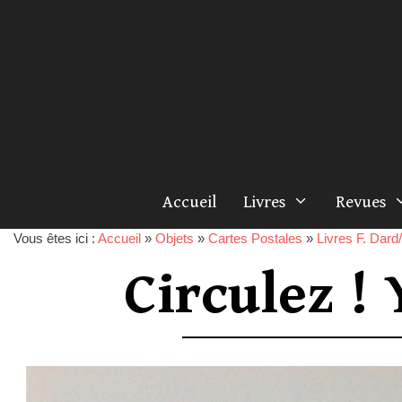
Accueil
Livres
Revues
Vous êtes ici :
Accueil
»
Objets
»
Cartes Postales
»
Livres F. Dard
Circulez ! 