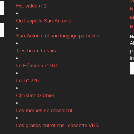
Hot vidéo n°1
N
M
On l’appelle San-Antonio
H
San-Antonio et son langage particulier
Ne
A
T’es beau, tu sais !
p
i
Le Hérisson n°1671
Lui n° 226
Christine Garnier
Les morues se dessalent
Les grands entretiens- cassette VHS