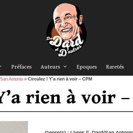
Préfaces
Auteurs
Epoques
Raretés
/San Antonio
»
Circulez ! Y’a rien à voir – CPM
Y’a rien à voir 
Genre(s) :
Livres F. Dard/San Antoni