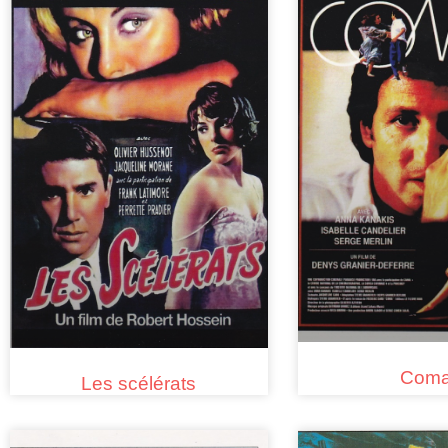
Com
Les scélérats