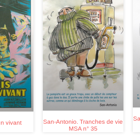
Sa
San-Antonio. Tranches de vie
n vivant
MSA n° 35