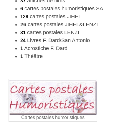
affiches de films
37
cartes postales humoristiques SA
6
cartes postales JIHEL
128
26
cartes postales JIHEL&LENZI
cartes postales LENZI
31
Livres F. Dard/San Antonio
24
Acrostiche F. Dard
1
Théâtre
1
Cartes postales humoristiques