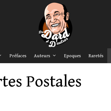
Préfaces
Auteurs
Epoques
Raretés
tes Postales