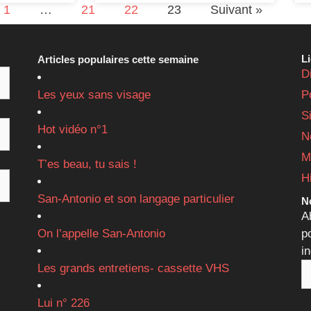
1
…
21
22
23
Suivant »
L
Articles populaires cette semaine
D
Les yeux sans visage
P
S
Hot vidéo n°1
N
M
T’es beau, tu sais !
H
San-Antonio et son langage particulier
Ne
A
On l’appelle San-Antonio
p
i
Les grands entretiens- cassette VHS
Lui n° 226