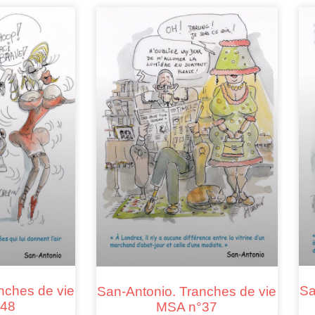
nches de vie
Sa
San-Antonio. Tranches de vie
48
MSA n°37