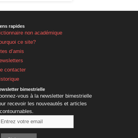
iens rapides
ictionnaire non académique
ourquoi ce site?
ites d’amis
ewsletters
e contacter
istorique
wsletter bimestrielle
bonnez-vous à la newsletter bimestrielle
our recevoir les nouveautés et articles
ncontournables.