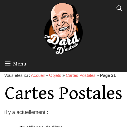
Menu
Vous êtes ici :
Accueil
»
Objets
»
Cartes Postales
»
Page 21
Cartes Postales
Il y a actuellement :