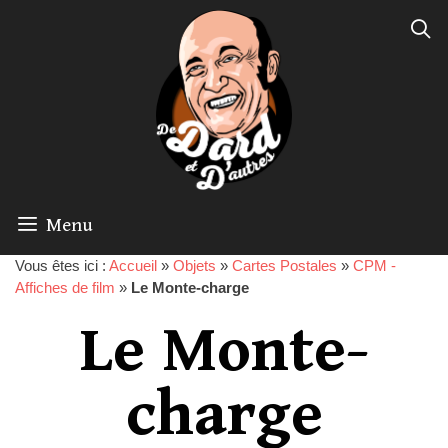
Menu
Vous êtes ici :
Accueil
»
Objets
»
Cartes Postales
»
CPM -
Affiches de film
»
Le Monte-charge
Le Monte-
charge