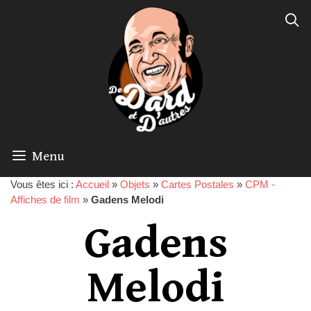
Menu
Vous êtes ici :
Accueil
»
Objets
»
Cartes Postales
»
CPM -
Affiches de film
»
Gadens Melodi
Gadens
Melodi