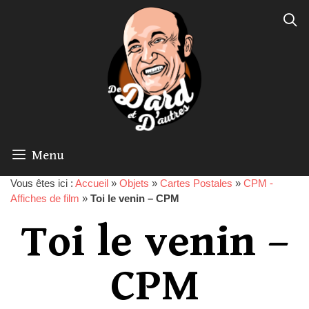
Menu
Vous êtes ici :
Accueil
»
Objets
»
Cartes Postales
»
CPM -
Affiches de film
»
Toi le venin – CPM
Toi le venin –
CPM