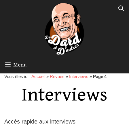
Menu
Vous êtes ici :
Accueil
»
Revues
»
Interviews
»
Page 4
Interviews
Accès rapide aux interviews