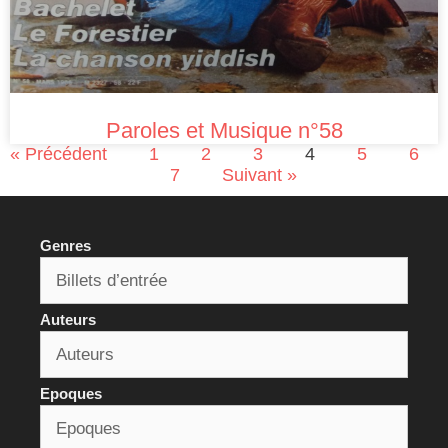
Paroles et Musique n°58
« Précédent
1
2
3
4
5
6
7
Suivant »
Genres
Auteurs
Epoques