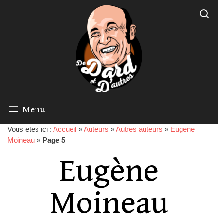
Menu
Vous êtes ici :
Accueil
»
Auteurs
»
Autres auteurs
»
Eugène
Moineau
»
Page 5
Eugène
Moineau