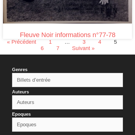
Fleuve Noir informations n°77-78
« Précédent
1
…
3
4
5
6
7
Suivant »
Genres
Auteurs
Epoques