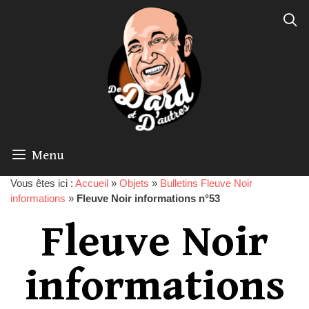
Menu
Vous êtes ici :
Accueil
»
Objets
»
Bulletins Fleuve Noir
informations
»
Fleuve Noir informations n°53
Fleuve Noir
informations