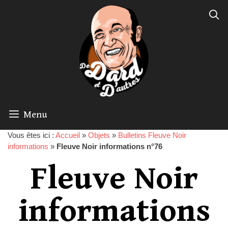
Menu
Vous êtes ici :
Accueil
»
Objets
»
Bulletins Fleuve Noir
informations
»
Fleuve Noir informations n°76
Fleuve Noir
informations