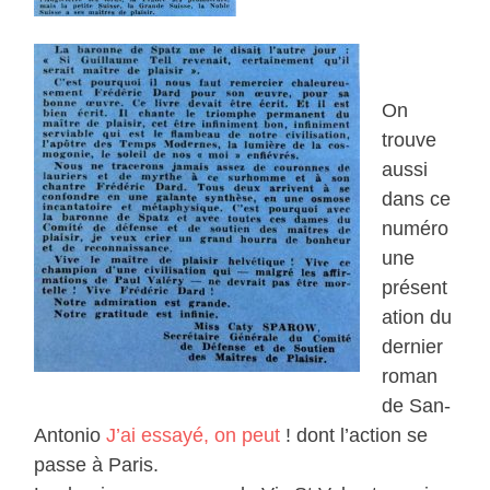
On
trouve
aussi
dans ce
numéro
une
présent
ation du
dernier
roman
de San-
Antonio
J’ai essayé, on peut
! dont l’action se
passe à Paris.