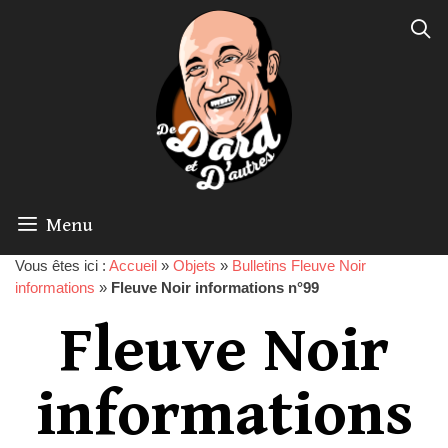
Menu
Vous êtes ici :
Accueil
»
Objets
»
Bulletins Fleuve Noir
informations
»
Fleuve Noir informations n°99
Fleuve Noir
informations