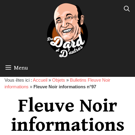
Menu
Vous êtes ici :
Accueil
»
Objets
»
Bulletins Fleuve Noir
informations
»
Fleuve Noir informations n°97
Fleuve Noir
informations