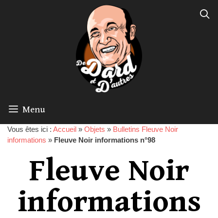
Menu
Vous êtes ici :
Accueil
»
Objets
»
Bulletins Fleuve Noir
informations
»
Fleuve Noir informations n°98
Fleuve Noir
informations