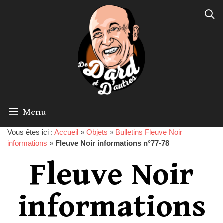
Menu
Vous êtes ici :
Accueil
»
Objets
»
Bulletins Fleuve Noir
informations
»
Fleuve Noir informations n°77-78
Fleuve Noir
informations