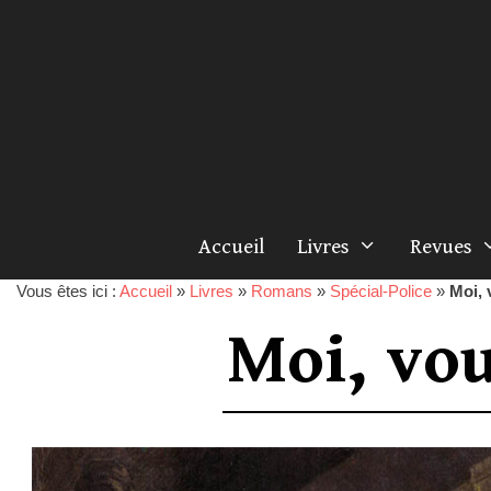
Accueil
Livres
Revues
Vous êtes ici :
Accueil
»
Livres
»
Romans
»
Spécial-Police
»
Moi, 
Moi, vo