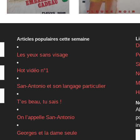
L
Articles populaires cette semaine
D
Les yeux sans visage
P
S
Hot vidéo n°1
N
M
San-Antonio et son langage particulier
H
T’es beau, tu sais !
Ne
A
On l’appelle San-Antonio
p
i
Georges et la dame seule