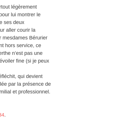
urtout légèrement
our lui montrer le
le ses deux
 aller courir la
er mesdames Bérurier
t hors service, ce
rthe n’est pas une
oiler fine (si je peux
léchit, qui devient
blée par la présence de
ilial et professionnel.
84
.