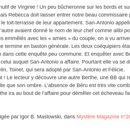
utif de Virginie ! Un peu bûcheronne sur les bords et s
ais Rebecca doit laisser entrer notre beau commissaire p
 le toit-terrasse de leur appartement. San-Antonio appel
autre avaient donné le nom de leur chef comme alibi pour
és emmêlés avec les « amies » du couple, on a vu arriv
he termine en baston générale. Les deux coéquipiers étan
io dans cette enquête peu commune. Et enquêter avec Be
lui auquel San-Antonio a affaire. Pourtant elle va se dév
lin, Toinet, qui sera adopté par San-Antonio et Félicie.
 ! Le lecteur y découvre une autre Berthe, une BB qui réf
vite que son ombre. L’absence de Béru est très vite com
he ira au bout de l’affaire pour démêler cet écheveau fam
digée par Igor B. Maslowski, dans
Mystère Magazine n°2