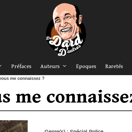
Préfaces
Auteurs
Epoques
Raretés
vous me connaissez ?
us me connaisse
Genre(s) :
Spécial-Police