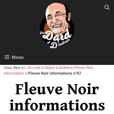
Menu
Vous êtes ici :
Accueil
»
Objets
»
Bulletins Fleuve Noir
informations
»
Fleuve Noir informations n°67
Fleuve Noir
informations