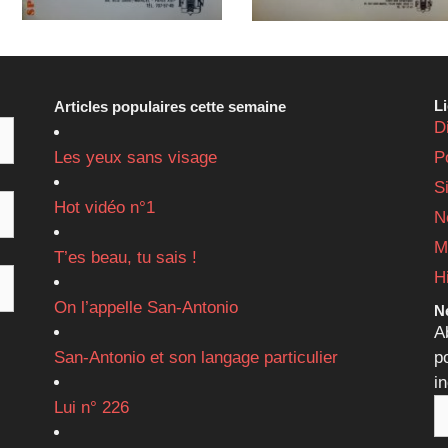
L
Articles populaires cette semaine
D
Les yeux sans visage
P
S
Hot vidéo n°1
N
M
T’es beau, tu sais !
H
On l’appelle San-Antonio
Ne
A
San-Antonio et son langage particulier
p
i
Lui n° 226