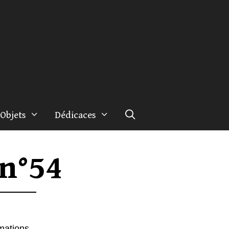
Objets
Dédicaces
 n°54
rmations