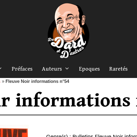
Préfaces
Auteurs
Epoques
Raretés
s
»
Fleuve Noir informations n°54
ir informations
Genre(s) :
Bulletins Fleuve Noir info