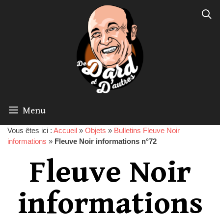
Menu
Vous êtes ici :
Accueil
»
Objets
»
Bulletins Fleuve Noir
informations
»
Fleuve Noir informations n°72
Fleuve Noir
informations