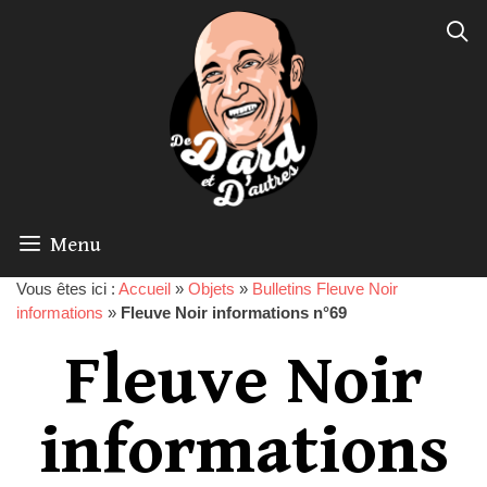
Menu
Vous êtes ici :
Accueil
»
Objets
»
Bulletins Fleuve Noir
informations
»
Fleuve Noir informations n°69
Fleuve Noir
informations