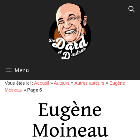
Menu
Vous êtes ici :
Accueil
»
Auteurs
»
Autres auteurs
»
Eugène
Moineau
»
Page 6
Eugène
Moineau