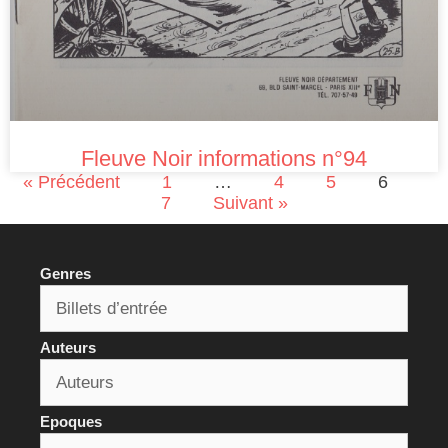
Fleuve Noir informations n°94
« Précédent
1
…
4
5
6
7
Suivant »
Genres
Auteurs
Epoques