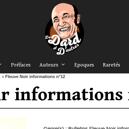
Préfaces
Auteurs
Epoques
Raretés
s
»
Fleuve Noir informations n°12
ir informations
Genre(s) :
Bulletins Fleuve Noir info