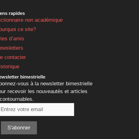
iens rapides
ictionnaire non académique
ourquoi ce site?
ites d’amis
ewsletters
e contacter
istorique
wsletter bimestrielle
bonnez-vous à la newsletter bimestrielle
our recevoir les nouveautés et articles
ncontournables.