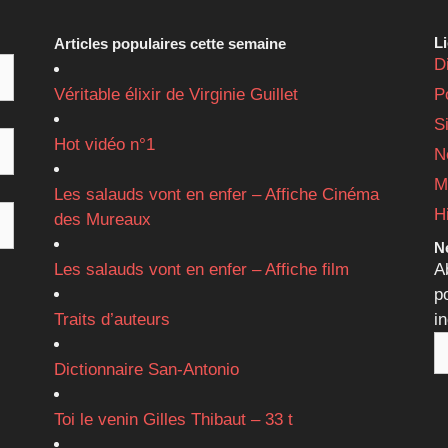
L
Articles populaires cette semaine
D
Véritable élixir de Virginie Guillet
P
S
Hot vidéo n°1
N
M
Les salauds vont en enfer – Affiche Cinéma
H
des Mureaux
Ne
Les salauds vont en enfer – Affiche film
A
p
Traits d’auteurs
i
Dictionnaire San-Antonio
Toi le venin Gilles Thibaut – 33 t