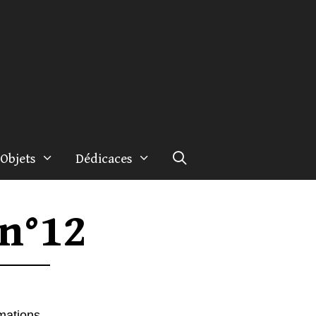
Objets
Dédicaces
 n°12
rmations