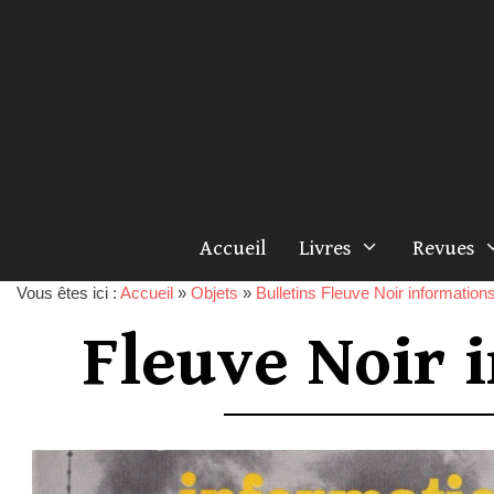
Accueil
Livres
Revues
Vous êtes ici :
Accueil
»
Objets
»
Bulletins Fleuve Noir information
Fleuve Noir 