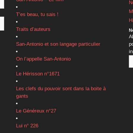
N
M
T’es beau, tu sais !
H
Traits d’auteurs
Ne
A
San-Antonio et son langage particulier
p
i
On l’appelle San-Antonio
Le Hérisson n°1671
Les clefs du pouvoir sont dans la boite à
gants
Le Généreux n°27
Lui n° 226