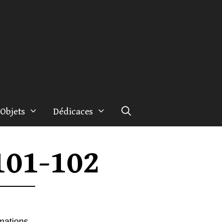
Objets
Dédicaces
101-102
rmations