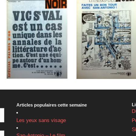
L
Articles populaires cette semaine
D
Les yeux sans visage
P
S
San-Antonio – Le film