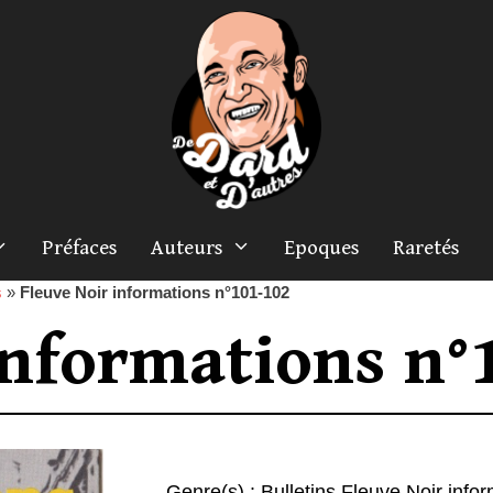
Préfaces
Auteurs
Epoques
Raretés
s
»
Fleuve Noir informations n°101-102
informations n°
Genre(s) :
Bulletins Fleuve Noir info