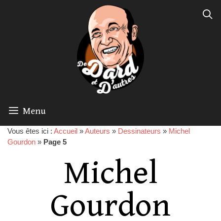
Menu
Vous êtes ici :
Accueil
»
Auteurs
»
Dessinateurs
»
Michel
Gourdon
»
Page 5
Michel
Gourdon