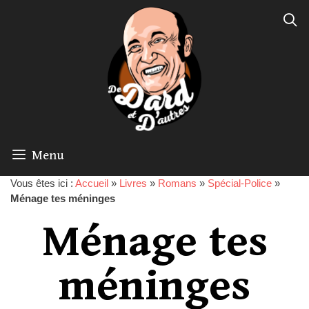
Menu
Vous êtes ici :
Accueil
»
Livres
»
Romans
»
Spécial-Police
»
Ménage tes méninges
Ménage tes
méninges