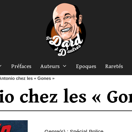
Préfaces
Auteurs
Epoques
Raretés
ntonio chez les « Gones »
o chez les « Go
Genre(s) :
Spécial-Police