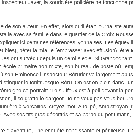
’inspecteur Javer, la souricière policière ne fonctionne p
e son auteur. En effet, alors qu’il était journaliste auta
nstalla avec sa famille dans le quartier de la Croix-Rousse
 expliquer ici certaines références lyonnaises. Les équevil
bles), péter la miaille (embrasser avec effusion), être 
ques ont survécu depuis un demi-siècle. Si Grangognant
son école primaire non-mixte, son bureau de poste où l’e
où son Éminence l’inspecteur Bérurier va largement abus
 distinguer le tonitruesque Béru. On est en plein dans l’
émoigne ce portrait: “Le suiffeux est à poil devant la po
tion, il se gratte le dargeot. Je ne veux pas vous berlu
lumière à Versailles, croyez-moi. À loilpé, Ambistroyan [l
e. Avec ses tifs gras décoiffés et sa barbe du petit matin,
re d’aventure, une enquête bondissante et périlleuse. L’