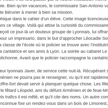
ie. Bien qu’en vacances, le commissaire San-Antonio va
lte Bérurier à mener à bien sa mission.
hique dans le cahier d’un élève. Cette image licencieus
ns ce village. Voilà qui attise la curiosité du commissa
eçoit ce jour-là un douteux groupe de Lyonnais, lui offra
pour un impresario, dans le but d’approcher Léocadie So
 classe de l’école où le policier se trouve avec l’institutr
antatrice et ses amis à Lyon. La soirée au cabaret Le M
ichonne. Avant que le policier raccompagne la cantatrice
ur lyonnais Javer, de service cette nuit-là. Récupérant s
ménien ne pourra pas le renseigner, vu qu’il est rapideme
re-fort devait servir à planquer quelque chose. Les fille
le fêtard Léopold, ami du défunt Arménien et de feue-
ls trafics il est mêlé, et qu’il cite des noms. Un autre c
inconnue fixe un rendez-vous dans un bois de Limonest,