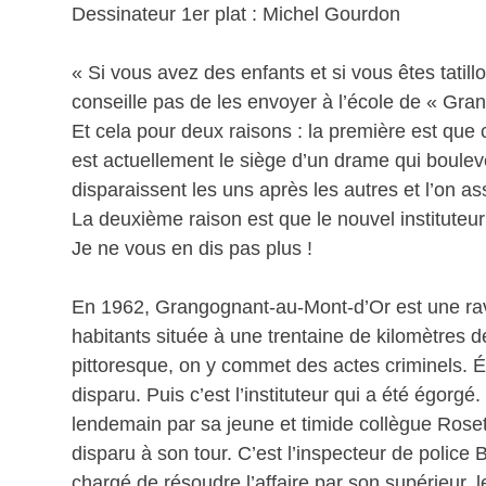
Dessinateur 1er plat : Michel Gourdon
« Si vous avez des enfants et si vous êtes tatill
conseille pas de les envoyer à l’école de « Gr
Et cela pour deux raisons : la première est que c
est actuellement le siège d’un drame qui boulev
disparaissent les uns après les autres et l’on as
La deuxième raison est que le nouvel instituteur
Je ne vous en dis pas plus !
En 1962, Grangognant-au-Mont-d’Or est une ra
habitants située à une trentaine de kilomètres 
pittoresque, on y commet des actes criminels. É
disparu. Puis c’est l’instituteur qui a été égorg
lendemain par sa jeune et timide collègue Rose
disparu à son tour. C’est l’inspecteur de police B
chargé de résoudre l’affaire par son supérieur, l