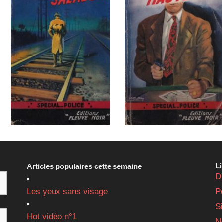
L
Articles populaires cette semaine
D
Les yeux sans visage
P
S
Hot vidéo n°1
N