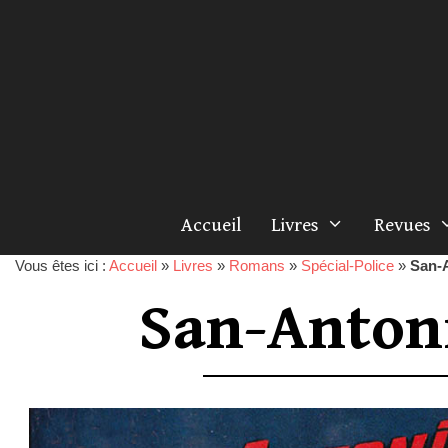
Accueil
Livres
Revues
Vous êtes ici :
Accueil
»
Livres
»
Romans
»
Spécial-Police
»
San-A
San-Antoni