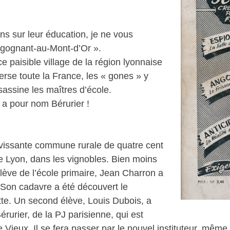
ons sur leur éducation, je ne vous
angognant-au-Mont-d’Or ».
e paisible village de la région lyonnaise
erse toute la France, les « gones » y
sassine les maîtres d’école.
 a pour nom Bérurier !
vissante commune rurale de quatre cent
de Lyon, dans les vignobles. Bien moins
lève de l’école primaire, Jean Charron a
é. Son cadavre a été découvert le
tte. Un second élève, Louis Dubois, a
érurier, de la PJ parisienne, qui est
e Vieux. Il se fera passer par le nouvel instituteur, mêm