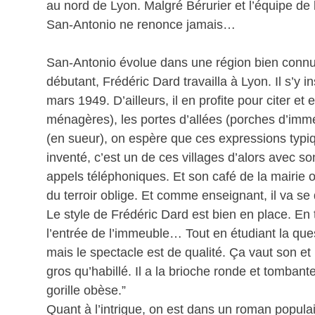
au nord de Lyon. Malgré Bérurier et l’équipe de l
San-Antonio ne renonce jamais…
San-Antonio évolue dans une région bien connue d
débutant, Frédéric Dard travailla à Lyon. Il s’y i
mars 1949. D’ailleurs, il en profite pour citer et
ménagères), les portes d’allées (porches d’immeu
(en sueur), on espère que ces expressions typi
inventé, c’est un de ces villages d’alors avec 
appels téléphoniques. Et son café de la mairie 
du terroir oblige. Et comme enseignant, il va se
Le style de Frédéric Dard est bien en place. En t
l’entrée de l’immeuble… Tout en étudiant la ques
mais le spectacle est de qualité. Ça vaut son et 
gros qu’habillé. Il a la brioche ronde et tombant
gorille obèse.”
Quant à l’intrigue, on est dans un roman populai