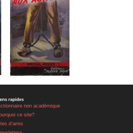
iens rapides
ictionnaire non académique
ourquoi ce site?
ites d’amis
ewsletters