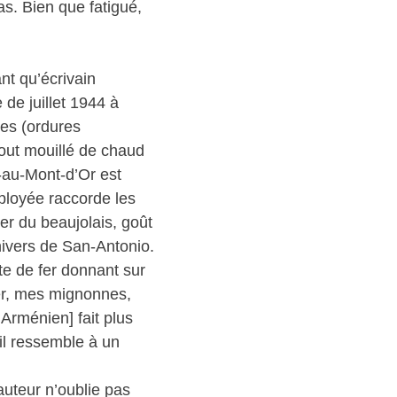
as. Bien que fatigué,
nt qu’écrivain
 de juillet 1944 à
les (ordures
tout mouillé de chaud
-au-Mont-d’Or est
mployée raccorde les
er du beaujolais, goût
univers de San-Antonio.
rte de fer donnant sur
rer, mes mignonnes,
’Arménien] fait plus
 il ressemble à un
auteur n’oublie pas