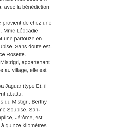
, avec la bénédiction
e provient de chez une
ire. Mme Léocadie
nt une partouze en
ubise. Sans doute est-
ice Rosette.
istrigri, appartenant
 au village, elle est
a Jaguar (type E), il
nt abattu.
s du Mistigri, Berthy
Mme Soubise. San-
omplice, Jérôme, est
 à quinze kilomètres