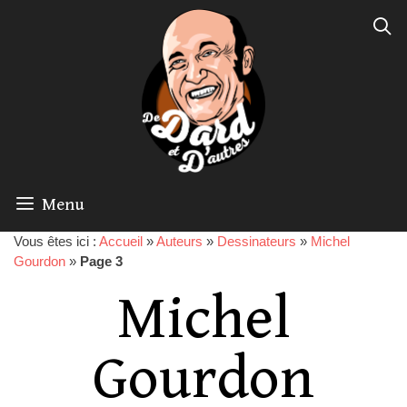
Menu
Vous êtes ici :
Accueil
»
Auteurs
»
Dessinateurs
»
Michel
Gourdon
»
Page 3
Michel
Gourdon