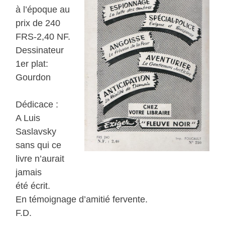
à l’époque au
prix de 240
FRS-2,40 NF.
Dessinateur
1er plat:
Gourdon
Dédicace :
A Luis
Saslavsky
sans qui ce
livre n’aurait
jamais
été écrit.
En témoignage d’amitié fervente.
F.D.