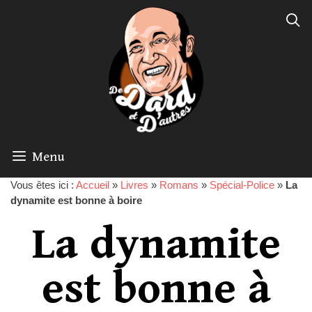
Menu
Vous êtes ici :
Accueil
»
Livres
»
Romans
»
Spécial-Police
»
La
dynamite est bonne à boire
La dynamite
est bonne à