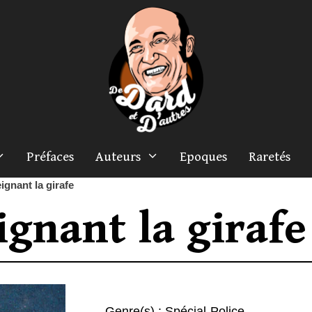
Préfaces
Auteurs
Epoques
Raretés
ignant la girafe
ignant la girafe
Genre(s) :
Spécial-Police