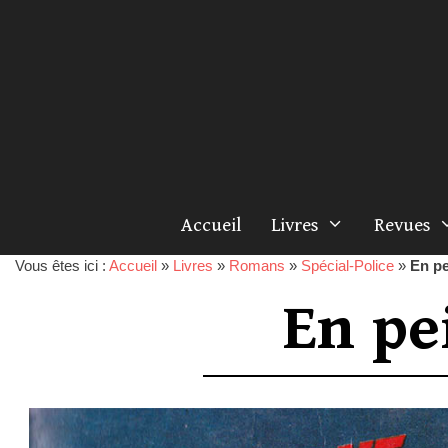
Accueil
Livres
Revues
Vous êtes ici :
Accueil
»
Livres
»
Romans
»
Spécial-Police
»
En pe
En pe