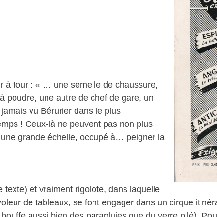
ur à tour : « … une semelle de chaussure,
 à poudre, une autre de chef de gare, un
 jamais vu Bérurier dans le plus
temps ! Ceux-là ne peuvent pas non plus
d’une grande échelle, occupé à… peigner la
exte) et vraiment rigolote, dans laquelle
voleur de tableaux, se font engager dans un cirque itinéra
ouffe aussi bien des parapluies que du verre pilé). Pou