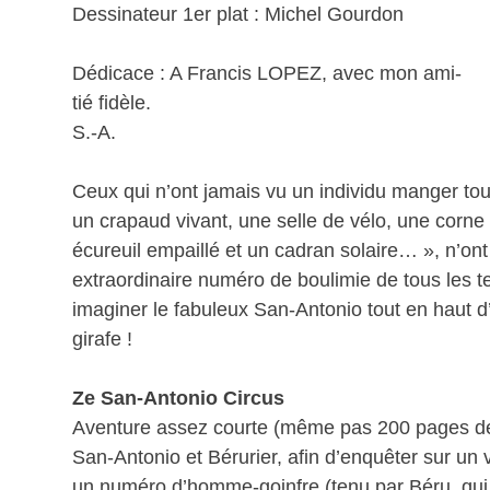
Dessinateur 1er plat : Michel Gourdon
Dédicace : A Francis LOPEZ, avec mon ami-
tié fidèle.
S.-A.
Ceux qui n’ont jamais vu un individu manger to
un crapaud vivant, une selle de vélo, une corne
écureuil empaillé et un cadran solaire… », n’ont
extraordinaire numéro de boulimie de tous les 
imaginer le fabuleux San-Antonio tout en haut 
girafe !
Ze San-Antonio Circus
Aventure assez courte (même pas 200 pages de t
San-Antonio et Bérurier, afin d’enquêter sur un 
un numéro d’homme-goinfre (tenu par Béru, qui b