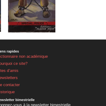
iens rapides
ictionnaire non académique
ourquoi ce site?
ites d’amis
ewsletters
e contacter
istorique
wsletter bimestrielle
bonnez-vous à la newsletter bimestrielle