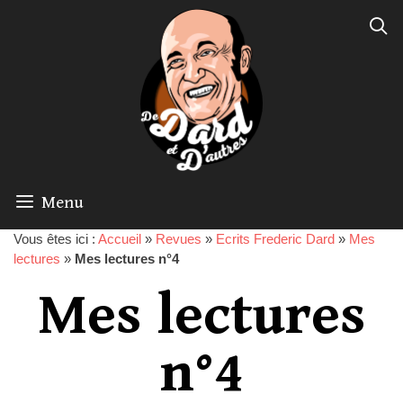
Menu
Vous êtes ici :
Accueil
»
Revues
»
Ecrits Frederic Dard
»
Mes
lectures
»
Mes lectures n°4
Mes lectures
n°4