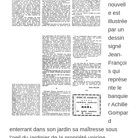
nouvell
e est
illustrée
par un
dessin
signé
Jean-
Françoi
s qui
représe
nte le
banquie
r Achille
Gompar
d
enterrant dans son jardin sa maîtresse sous
l’oeil du jardinier de la propriété voisine.