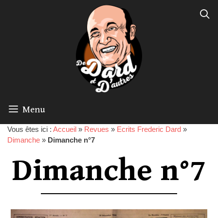
Menu
Vous êtes ici :
Accueil
»
Revues
»
Ecrits Frederic Dard
»
Dimanche
»
Dimanche n°7
Dimanche n°7