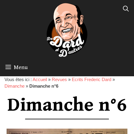
Menu
Vous êtes ici :
Accueil
»
Revues
»
Ecrits Frederic Dard
»
Dimanche
»
Dimanche n°6
Dimanche n°6