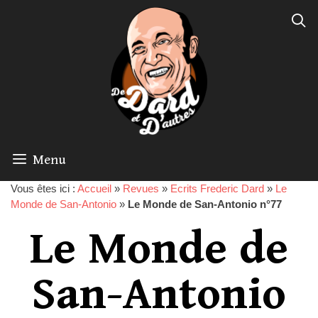
Menu
Vous êtes ici :
Accueil
»
Revues
»
Ecrits Frederic Dard
»
Le
Monde de San-Antonio
»
Le Monde de San-Antonio n°77
Le Monde de
San-Antonio