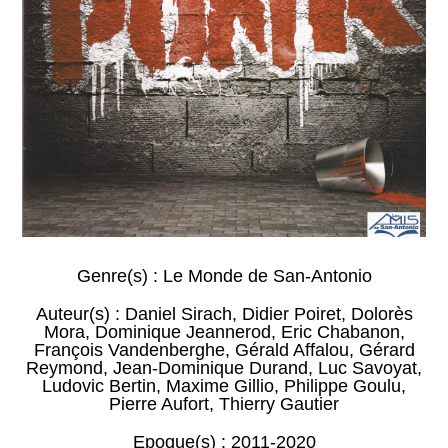
Genre(s) :
Le Monde de San-Antonio
Auteur(s) :
Daniel Sirach
,
Didier Poiret
,
Dolorès
Mora
,
Dominique Jeannerod
,
Eric Chabanon
,
François Vandenberghe
,
Gérald Affalou
,
Gérard
Reymond
,
Jean-Dominique Durand
,
Luc Savoyat
,
Ludovic Bertin
,
Maxime Gillio
,
Philippe Goulu
,
Pierre Aufort
,
Thierry Gautier
Epoque(s) :
2011-2020