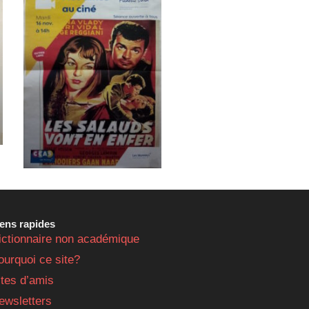
iens rapides
ictionnaire non académique
ourquoi ce site?
ites d’amis
ewsletters