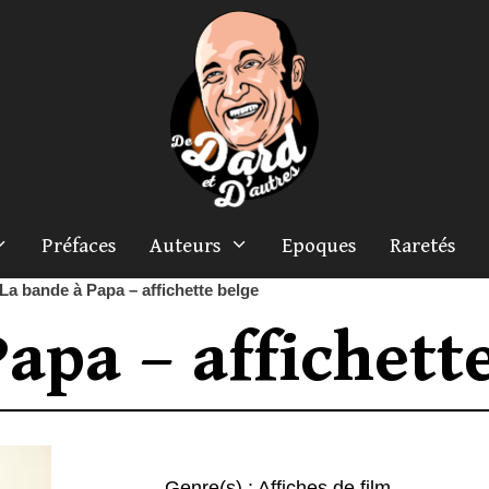
Préfaces
Auteurs
Epoques
Raretés
La bande à Papa – affichette belge
apa – affichett
Genre(s) :
Affiches de film