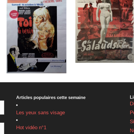
L
Articles populaires cette semaine
D
Les yeux sans visage
P
S
Hot vidéo n°1
N