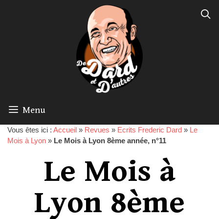
Menu
Vous êtes ici :
Accueil
»
Revues
»
Ecrits Frederic Dard
»
Le
Mois à Lyon
»
Le Mois à Lyon 8ème année, n°11
Le Mois à
Lyon 8ème