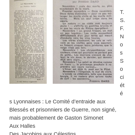
T.
S.
F.
N
o
s
S
o
ci
ét
é
s Lyonnaises : Le Comité d’entraide aux
Blessés et prisonniers de Guerre, non signé,
mais probablement de Gaston Simonet
Aux Halles
Des Jacobins aux Célestins