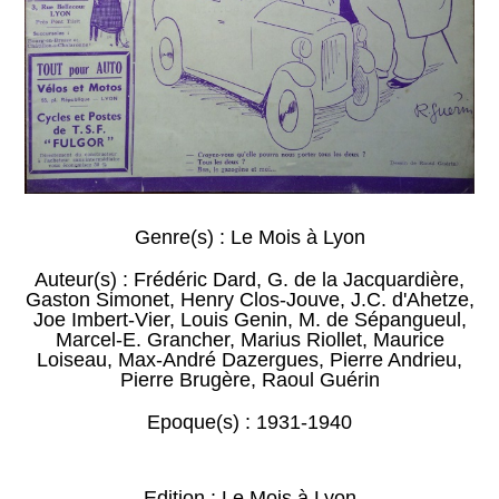
Genre(s) :
Le Mois à Lyon
Auteur(s) :
Frédéric Dard
,
G. de la Jacquardière
,
Gaston Simonet
,
Henry Clos-Jouve
,
J.C. d'Ahetze
,
Joe Imbert-Vier
,
Louis Genin
,
M. de Sépangueul
,
Marcel-E. Grancher
,
Marius Riollet
,
Maurice
Loiseau
,
Max-André Dazergues
,
Pierre Andrieu
,
Pierre Brugère
,
Raoul Guérin
Epoque(s) :
1931-1940
Edition : Le Mois à Lyon