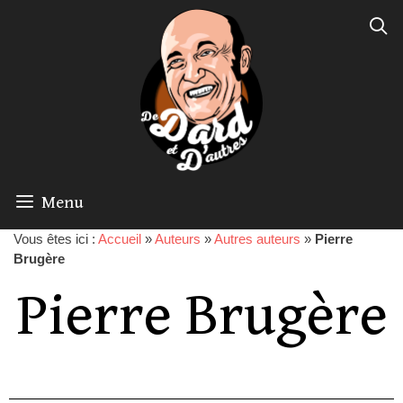
Menu
Vous êtes ici :
Accueil
»
Auteurs
»
Autres auteurs
»
Pierre
Brugère
Pierre Brugère