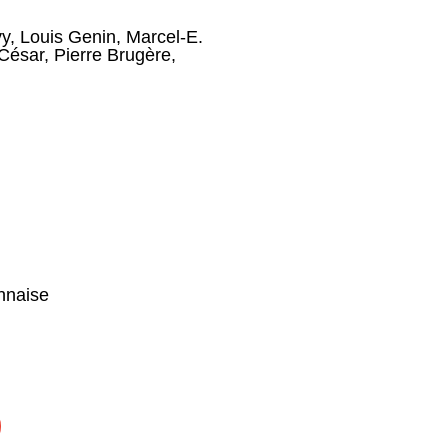
vy
,
Louis Genin
,
Marcel-E.
 César
,
Pierre Brugère
,
nnaise