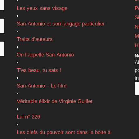
Les yeux sans visage
P
S
San-Antonio et son langage particulier
N
M
Traits d’auteurs
H
On l’appelle San-Antonio
Ne
A
T’es beau, tu sais !
p
i
San-Antonio – Le film
Véritable élixir de Virginie Guillet
Lui n° 226
Les clefs du pouvoir sont dans la boite à