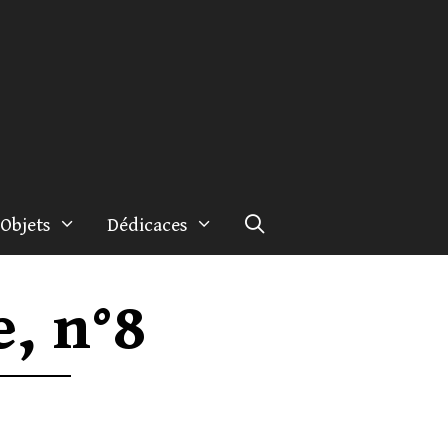
Objets
Dédicaces
, n°8