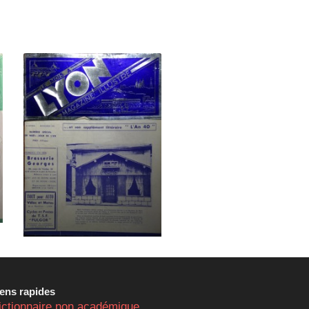
iens rapides
ictionnaire non académique