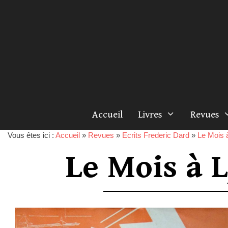
Accueil
Livres
Revues
Vous êtes ici :
Accueil
»
Revues
»
Ecrits Frederic Dard
»
Le Mois 
Le Mois à 