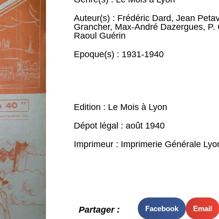
Auteur(s) :
Frédéric Dard
,
Jean Peta
Grancher
,
Max-André Dazergues
,
P.
Raoul Guérin
Epoque(s) :
1931-1940
Edition : Le Mois à Lyon
Dépot légal : août 1940
Imprimeur : Imprimerie Générale Lyo
Facebook
Email
Partager :