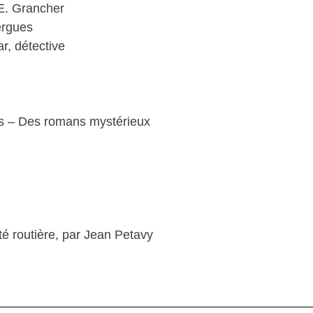
-E. Grancher
ergues
r, détective
s – Des romans mystérieux
té routière, par Jean Petavy