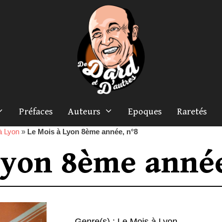
Préfaces
Auteurs
Epoques
Raretés
à Lyon
»
Le Mois à Lyon 8ème année, n°8
Lyon 8ème année
Genre(s) :
Le Mois à Lyon