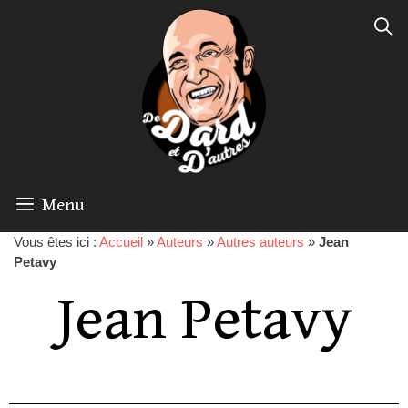
Menu
Vous êtes ici :
Accueil
»
Auteurs
»
Autres auteurs
»
Jean
Petavy
Jean Petavy